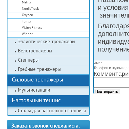
Matrix
и услови
NordicTrack
значител
Oxygen
Tunturi
Благодар
Vision Fitness
дополнит
Winner
индивидуа
Эллиптические тренажеры
получение
Велотренажеры
Степперы
Имя*
Телефон с кодом гор
Гребные тренажеры
Комментари
Силовые тренажеры
Мультистанции
Настольный теннис
Столы для настольного тенниса
Заказать звонок специалиста: