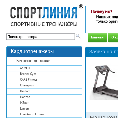
Почему мы?
Никаких по
только ори
Главная
О к
Кардиотренажеры
Заявка на п
Беговые дорожки
AeroFIT
Bronze Gym
CARE Fitness
Champion
Diadora
Horizon
JKExer
Larsen
LiveStrong Fitness
Наша ком