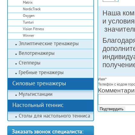
Matrix
NordicTrack
Наша ком
Oxygen
и услови
Tunturi
значител
Vision Fitness
Winner
Благодар
Эллиптические тренажеры
дополнит
Велотренажеры
индивидуа
Степперы
получение
Гребные тренажеры
Имя*
Силовые тренажеры
Телефон с кодом гор
Комментари
Мультистанции
Настольный теннис
Столы для настольного тенниса
Заказать звонок специалиста: