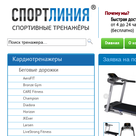
Почему мы?
Быстрая дос
от 4 до 24 
(бесплатно)
Главная
О к
Кардиотренажеры
Заявка на п
Беговые дорожки
AeroFIT
Bronze Gym
CARE Fitness
Champion
Diadora
Horizon
JKExer
Larsen
LiveStrong Fitness