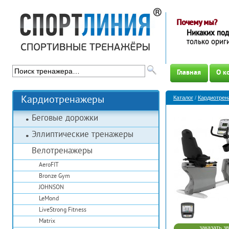
Почему мы?
Никаких по
только ори
Главная
О к
Кардиотренажеры
Каталог
/
Кардиотре
Беговые дорожки
Эллиптические тренажеры
Велотренажеры
AeroFIT
Bronze Gym
JOHNSON
LeMond
LiveStrong Fitness
Matrix
заказать з