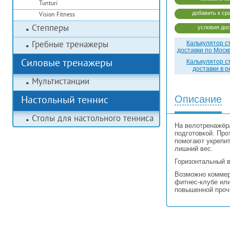
Tunturi
добавить к ср
Vision Fitness
Степперы
условия дос
Гребные тренажеры
Калькулятор с
доставки по Моск
Силовые тренажеры
Калькулятор с
доставки в 
Мультистанции
Описание
Настольный теннис
Столы для настольного тенниса
На велотренажёр
подготовкой. Про
помогают укрепи
лишний вес.
Горизонтальный в
Возможно коммерч
фитнес-клубе ил
повышенной прочн