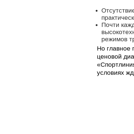
Отсутствие
практичес
Почти каж
высокотех
режимов т
Но главное
ценовой диа
«Спортлини
условиях жд