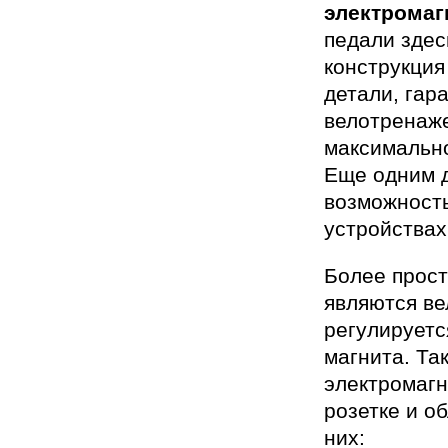
электрома
педали здес
конструкция
детали, гар
велотренаж
максимально
Еще одним д
возможность
устройствах
Более прост
являются в
регулируетс
магнита. Та
электромагн
розетке и о
них: