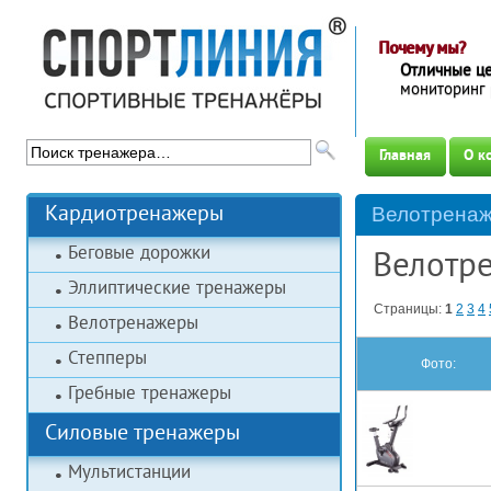
Почему мы?
Отличные ц
мониторинг 
Главная
О к
Кардиотренажеры
Велотренаж
Беговые дорожки
Велотр
Эллиптические тренажеры
Страницы:
1
2
3
4
Велотренажеры
Степперы
Фото:
Гребные тренажеры
Силовые тренажеры
Мультистанции