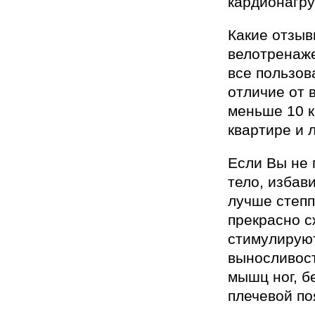
кардионагру
Какие отзыв
велотренаже
все пользов
отличие от 
меньше 10 к
квартире и 
Если Вы не 
тело, избав
лучше степп
прекрасно с
стимулирую
выносливост
мышц ног, б
плечевой по