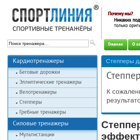
Почему мы?
Никаких по
только ори
Главная
О к
Кардиотренажеры
Степперы д
Беговые дорожки
Степпе
Эллиптические тренажеры
К сожален
Велотренажеры
результато
Степперы
Гребные тренажеры
Степпе
Силовые тренажеры
эффек
Мультистанции