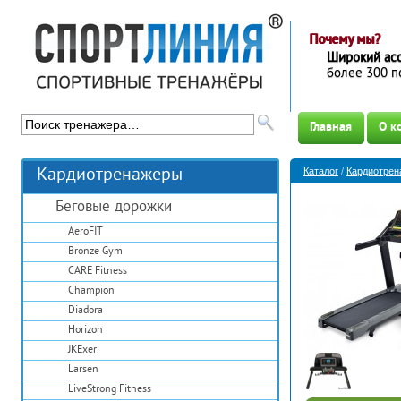
Почему мы?
Широкий ас
более 300 п
Главная
О к
Кардиотренажеры
Каталог
/
Кардиотре
Беговые дорожки
AeroFIT
Bronze Gym
CARE Fitness
Champion
Diadora
Horizon
JKExer
Larsen
LiveStrong Fitness