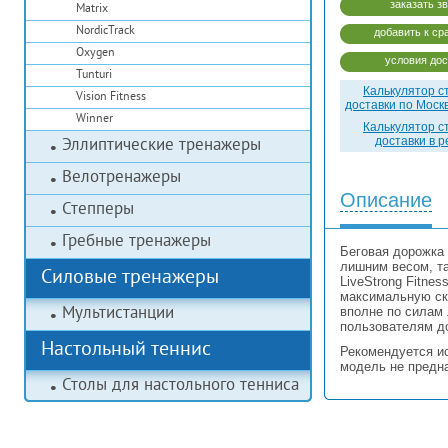
заказать з
Matrix
NordicTrack
добавить к ср
Oxygen
условия дос
Tunturi
Калькулятор с
Vision Fitness
доставки по Моск
Winner
Калькулятор с
доставки в 
Эллиптические тренажеры
Велотренажеры
Описание
Степперы
Гребные тренажеры
Беговая дорожка 
лишним весом, та
Силовые тренажеры
LiveStrong Fitne
максимальную ско
Мультистанции
вполне по силам 
пользователям до
Настольный теннис
Рекомендуется ис
модель не предн
Столы для настольного тенниса