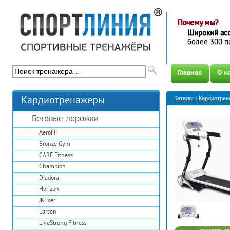
Почему мы?
Широкий ас
более 300 п
Главная
О к
Кардиотренажеры
Каталог
/
Кардиотре
Беговые дорожки
AeroFIT
Bronze Gym
CARE Fitness
Champion
Diadora
Horizon
JKExer
Larsen
LiveStrong Fitness