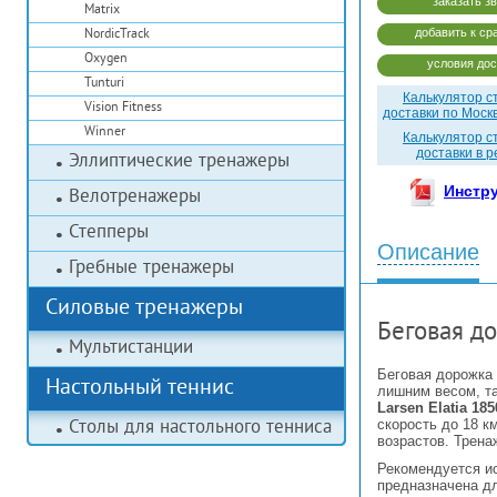
заказать з
Matrix
добавить к ср
NordicTrack
Oxygen
условия дос
Tunturi
Калькулятор с
Vision Fitness
доставки по Моск
Winner
Калькулятор с
доставки в 
Эллиптические тренажеры
Инстр
Велотренажеры
Степперы
Описание
Гребные тренажеры
Силовые тренажеры
Беговая до
Мультистанции
Беговая дорожка 
Настольный теннис
лишним весом, та
Larsen Elatia 185
скорость до 18 к
Столы для настольного тенниса
возрастов. Трена
Рекомендуется ис
предназначена д