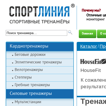
Почему мы?
Отличные ц
мониторинг 
Главная
О к
Кардиотренажеры
Каталог
/
Пр
Беговые дорожки
Эллиптические тренажеры
Велотренажеры
HouseFit
Степперы
К сожален
Гребные тренажеры
результато
Силовые тренажеры
Тренаж
Мультистанции