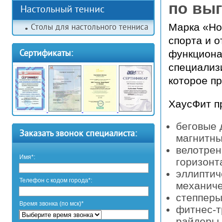
по выг
Настольный теннис
Марка «Ho
Столы для настольного тенниса
спорта и 
Сертификаты:
функциона
специализ
которое п
ХаусФит п
беговые 
Заказать звонок специалиста:
магнитны
велотрен
Имя*:
горизонт
эллиптич
Телефон с кодом города*:
механиче
степперы
Время звонка (по мск)*
фитнес-т
райдеры,