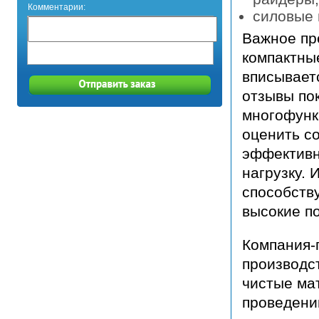
Комментарии:
силовые 
Важное п
компактны
вписывает
отзывы по
многофунк
оценить с
эффективн
нагрузку.
способств
высокие по
Компания-
производс
чистые ма
проведени